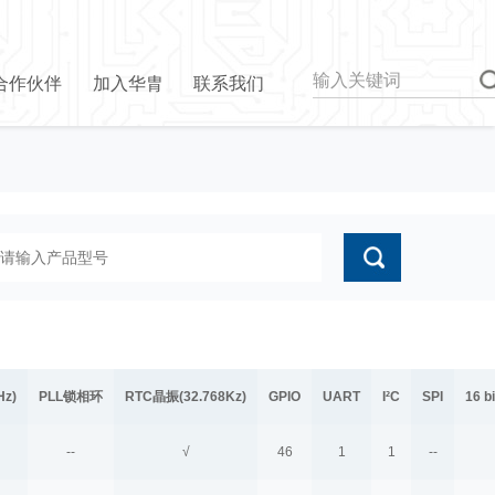
合作伙伴
加入华胄
联系我们
z)
PLL锁相环
RTC晶振(32.768Kz)
GPIO
UART
I²C
SPI
16 b
--
√
46
1
1
--