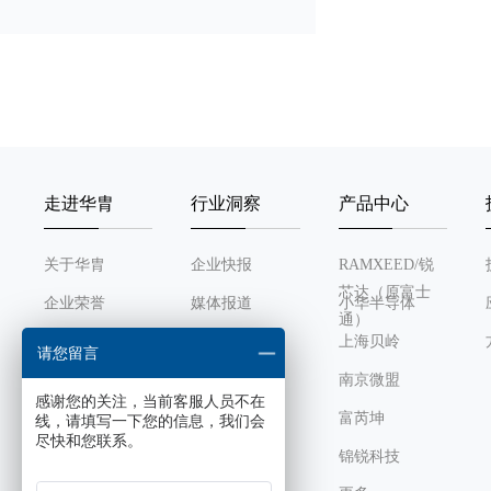
16 bit PWM
12 bit ADC
触摸按键(TOUCH KEY)
走进华胄
行业洞察
产品中心
运算放大器
关于华胄
企业快报
RAMXEED/锐
模拟比较器
芯达（原富士
企业荣誉
媒体报道
小华半导体
通）
乘除法器
发展历程
行业动态
上海贝岭
请您留言
组织架构
南京微盟
直流电机控制模块
感谢您的关注，当前客服人员不在
企业文化
富芮坤
线，请填写一下您的信息，我们会
尽快和您联系。
LCD驱动(com x segm)
锦锐科技