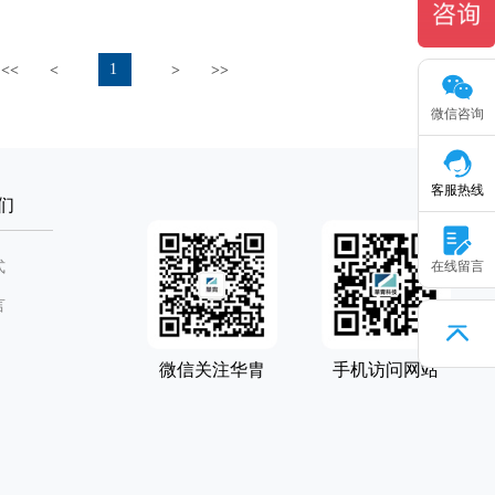
1
<<
<
>
>>
微信咨询
客服热线
们
式
在线留言
言
微信关注华胄
手机访问网站