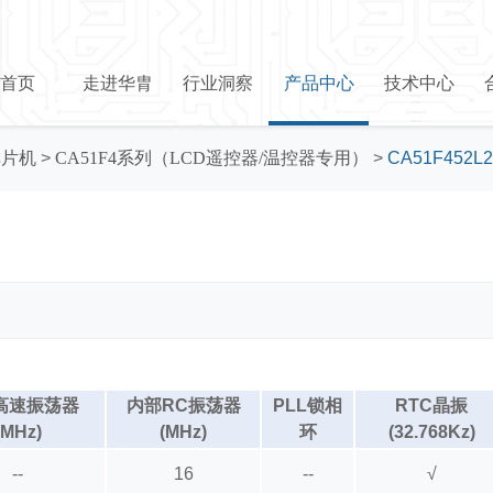
首页
走进华胄
行业洞察
产品中心
技术中心
h单片机
>
CA51F4系列（LCD遥控器/温控器专用）
>
CA51F452L2
高速振荡器
内部RC振荡器
PLL锁相
RTC晶振
(MHz)
(MHz)
环
(32.768Kz)
--
16
--
√