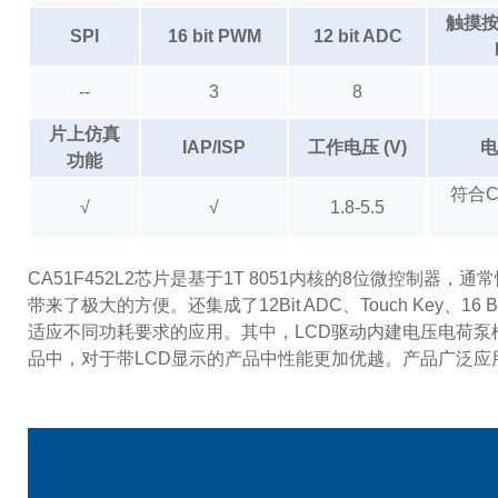
触摸按
SPI
16 bit PWM
12 bit ADC
--
3
8
片上仿真
IAP/ISP
工作电压 (V)
电
功能
符合C
√
√
1.8-5.5
CA51F452L2芯片是基于1T 8051内核的8位微控制器
带来了极大的方便。还集成了12Bit ADC、Touch Key、
适应不同功耗要求的应用。其中，LCD驱动内建电压电荷泵
品中，对于带LCD显示的产品中性能更加优越。产品广泛应