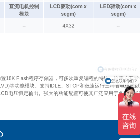
直流电机控制
LCD驱动(com x
LED驱动(com x
模块
segm)
segm)
--
4X32
--
有免费样品申请吗？
内置18K Flash程序存储器，可多次重复编程的特性，给用户开发
怎么联系你们？
检测(LVD)等功能模块。支持IDLE、STOP和低速运行三种省电模式以
LCD电压恒定输出。强大的功能配置可使其广泛应用于各种领域