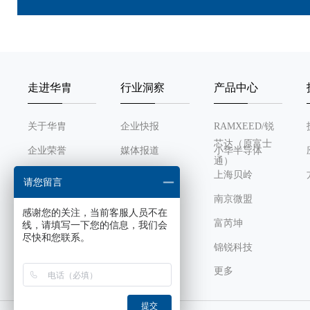
走进华胄
行业洞察
产品中心
关于华胄
企业快报
RAMXEED/锐
芯达（原富士
企业荣誉
媒体报道
小华半导体
通）
发展历程
行业动态
上海贝岭
请您留言
组织架构
南京微盟
感谢您的关注，当前客服人员不在
企业文化
富芮坤
线，请填写一下您的信息，我们会
尽快和您联系。
锦锐科技
更多
芯感智
风华高科
提交