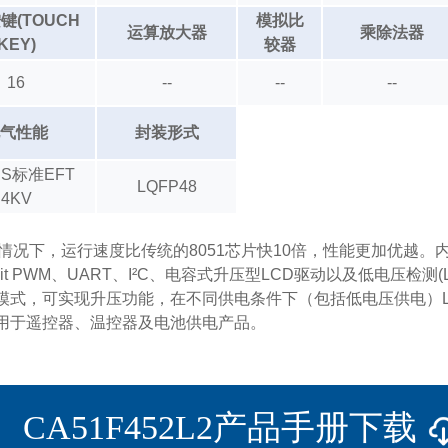
键(TOUCH
模拟比
运算放大器
乘除法器
KEY)
较器
16
--
--
--
气性能
封装形式
S标准EFT
LQFP48
4KV
，通常情况下，运行速度比传统的8051芯片快10倍，性能更加优越。
16 Bit PWM、UART、I²C、电容式升压型LCD驱动以及低电压
模式，可实现升压功能，在不同供电条件下（包括低电压供电）
用于遥控器、温控器及电池供电产品。
CA51F452L2产品手册下载