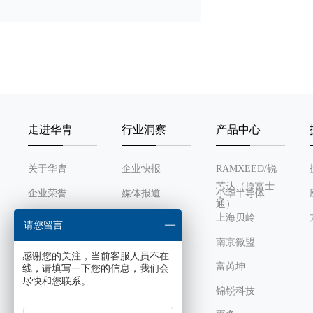
SPI
16 bit PWM
12 bit ADC
走进华胄
行业洞察
产品中心
触摸按键(TOUCH KEY)
关于华胄
企业快报
RAMXEED/锐
运算放大器
芯达（原富士
企业荣誉
媒体报道
小华半导体
通）
模拟比较器
发展历程
行业动态
上海贝岭
请您留言
组织架构
南京微盟
乘除法器
感谢您的关注，当前客服人员不在
企业文化
富芮坤
线，请填写一下您的信息，我们会
尽快和您联系。
直流电机控制模块
锦锐科技