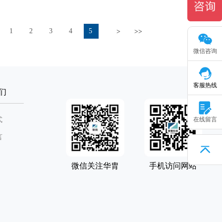
1
2
3
4
5
>
>>
微信咨询
客服热线
们
式
在线留言
言
微信关注华胄
手机访问网站