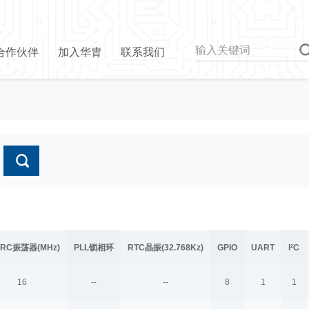
合作伙伴
加入华胄
联系我们
RC振荡器(MHz)
PLL锁相环
RTC晶振(32.768Kz)
GPIO
UART
I²C
16
--
--
8
1
1