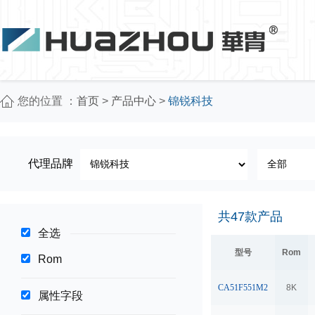
您的位置 ：
首页
>
产品中心
>
锦锐科技
代理品牌
共
47
款产品
全选
型号
Rom
Rom
CA51F551M2
8K
属性字段