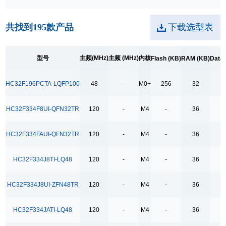
200
内核
共找到
195
款产品
下载选型表
Cortex-M4
M0+
型号
主频(MHz)
主频 (MHz)
内核
Flash (KB)
RAM (KB)
Data 
M4
HC32F196PCTA-LQFP100
48
-
M0+
256
32
Flash (KB)
HC32F334F8UI-QFN32TR
120
-
M4
-
36
16
18
HC32F334FAUI-QFN32TR
120
-
M4
-
36
32
64
HC32F334J8TI-LQ48
120
-
M4
-
36
128
HC32F334J8UI-ZFN48TR
120
-
M4
-
36
256
512
HC32F334JATI-LQ48
120
-
M4
-
36
1024