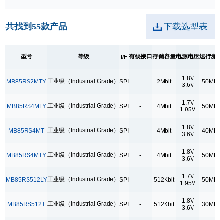
有线接口
共找到
55
款产品
下载选型表
SPI
存储容量
型号
等级
有线接口
存储容量
电源电压
运行频
I/F
128Kbit
12Mbit
1.8V
工业级（Industrial Grade）
MB85RS2MTY
SPI
-
2Mbit
50MH
3.6V
16Kbit
1.7V
工业级（Industrial Grade）
MB85RS4MLY
SPI
-
4Mbit
50MH
1Mbit
1.95V
256Kbit
1.8V
工业级（Industrial Grade）
MB85RS4MT
SPI
-
4Mbit
40MH
3.6V
2Mbit
1.8V
4Kbit
工业级（Industrial Grade）
MB85RS4MTY
SPI
-
4Mbit
50MH
3.6V
4Mbit
1.7V
工业级（Industrial Grade）
MB85RS512LY
SPI
-
512Kbit
50MH
1.95V
512Kbit
64Kbit
1.8V
工业级（Industrial Grade）
MB85RS512T
SPI
-
512Kbit
30MH
3.6V
8Mbit