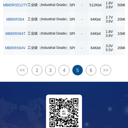
1.8V
工业级（Industrial Grade）
MB85RS512TY
SPI
-
512Kbit
50MH
3.6V
电源电压
2.7V
1.65V
工业级（Industrial Grade）
MB85RS64
SPI
-
64Kbit
20MH
3.6V
1.6V
1.8V
工业级（Industrial Grade）
MB85RS64T
SPI
-
64Kbit
10MH
1.7V
3.6V
1.8V
3.0V
工业级（Industrial Grade）
MB85RS64V
SPI
-
64Kbit
20MH
5.5V
1.95V
2.7V
<<
>>
2
3
4
5
6
3.0V
3.6V
5.5V
运行频率
108MHz
10MHz