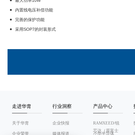
最大功率10W
内置线电压补偿功能
完善的保护功能
采用SOP7的封装形式
走进华胄
行业洞察
产品中心
关于华胄
企业快报
RAMXEED/锐
芯达（原富士
企业荣誉
媒体报道
小华半导体