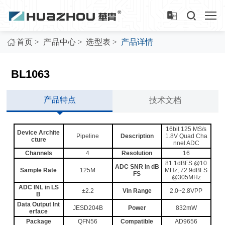
>
>
>
首页
产品中心
选型表
产品详情
BL1063
产品特点
技术文档
16bit 125 MS/s
Device Archite
Pipeline
Description
1.8V Quad Cha
cture
nnel ADC
Channels
4
Resolution
16
81.1dBFS @10
ADC SNR in dB
Sample Rate
125M
MHz, 72.9dBFS
FS
@305MHz
ADC INL in LS
±2.2
Vin Range
2.0~2.8VPP
B
Data Output Int
JESD204B
Power
832mW
erface
Package
QFN56
Compatible
AD9656