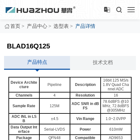
>
>
>
首页
产品中心
选型表
产品详情
BLAD16Q125
产品特点
技术文档
16bit 125 MS/s
Device Archite
Pipeline
Description
1.8V Quad Cha
cture
nnel ADC
Channels
4
Resolution
16
78.6dBFS @10
ADC SNR in dB
Sample Rate
125M
MHz, 72.8dBFS
FS
@305MHz
ADC INL in LS
±4.5
Vin Range
1.0~2.0VPP
B
Data Output Int
Serial-LVDS
Power
610mW
erface
Package
QFN48
Compatible
AD9653