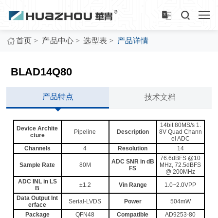
>
>
>
首页
产品中心
选型表
产品详情
BLAD14Q80
产品特点
技术文档
14bit 80MS/s 1.
Device Archite
Pipeline
Description
8V Quad Chann
cture
el ADC
Channels
4
Resolution
14
76.6dBFS @10
ADC SNR in dB
Sample Rate
80M
MHz, 72.5dBFS
FS
@ 200MHz
ADC INL in LS
±1.2
Vin Range
1.0~2.0VPP
B
Data Output Int
Serial-LVDS
Power
504mW
erface
Package
QFN48
Compatible
AD9253-80