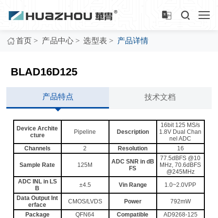
>
>
>
首页
产品中心
选型表
产品详情
BLAD16D125
产品特点
技术文档
16bit 125 MS/s
Device Archite
Pipeline
Description
1.8V Dual Chan
cture
nel ADC
Channels
2
Resolution
16
77.5dBFS @10
ADC SNR in dB
Sample Rate
125M
MHz, 70.6dBFS
FS
@245MHz
ADC INL in LS
±4.5
Vin Range
1.0~2.0VPP
B
Data Output Int
CMOS/LVDS
Power
792mW
erface
Package
QFN64
Compatible
AD9268-125