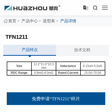
>
>
>
首页
产品中心
选型表
产品详情
TFN1211
产品特点
技术文档
12.2*11.0*10.3
Size
Inductance
0.15uH-5.0uH
mm
RDC Range
0.8mΩ-8.0mΩ
Rated Current
15.0A-70.0A
免费申请“TFN1211”样片