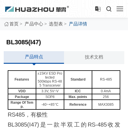
>
>
>
首页
产品中心
选型表
产品详情
BL3085(I47)
产品特点
技术文档
±15KV ESD Pro
tected
Features
Standard
RS-485
500kbps RS-48
5 Transceiver
VDD
3.3V, 5V~V
ICC
0.4mA
Package
SOP8
Max. points
256
Range Of Tem
-40~+85°C
Reference
MAX3085
p.
RS485，有极性
BL3085(I47)是一款半双工的RS-485收发