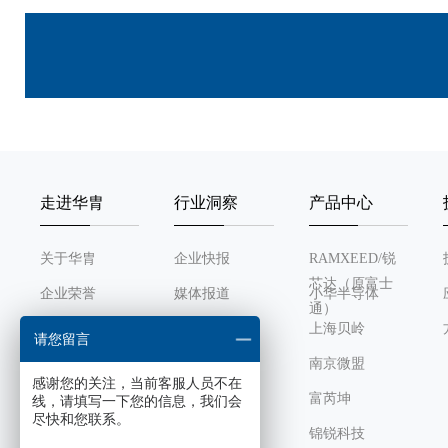
走进华胄
行业洞察
产品中心
关于华胄
企业快报
RAMXEED/锐
芯达（原富士
企业荣誉
媒体报道
小华半导体
通）
发展历程
行业动态
上海贝岭
请您留言
组织架构
南京微盟
感谢您的关注，当前客服人员不在
企业文化
富芮坤
线，请填写一下您的信息，我们会
尽快和您联系。
锦锐科技