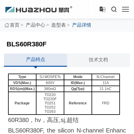
>
>
>
首页
产品中心
选型表
产品详情
BLS60R380F
产品特点
技术文档
Type
SJ MOSFETs
Mode
N-Channel
VDS(Max.)
600V
ID(Max.)
11A
RDS(on)(Max.)
380mΩ
Qg(Typ)
21.1nC
TO220
TO220F
Package
TO251
Reference
FRD
TO252
TO263
60R380，hv，高压,sj,超结
BLS60R380F, the silicon N-channel Enhanc