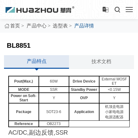
>
>
>
首页
产品中心
选型表
产品详情
BL8851
产品特点
技术文档
External MOSF
Pout(Max.)
60W
Drive Device
ET
MODE
SSR
Standby Power
<0.15W
Power on Soft-
Y
OVP
Y
Start
机顶盒电源
Package
SOT23-6
Application
小家电电源
电源适配器
Reference
OB2273
AC/DC,副边反馈,SSR