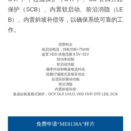
保护（SCB）、内置软启动、前沿消隐（LE
B）、内置斜坡补偿等，以确保系统可靠的工
作。
优势特点
低启动电流，待机功耗<75mW
超宽 VDD 供电范围 9.5V~52V
恒功率控制
软启动功能
频率抖动和峰值电流抖动
轻载打嗝模式及噪音优化
自适应软驱动功能
前沿消隐
内置斜坡补偿
集成自恢复模式保护：OCP, OLP, UVLO, VDD OVP, OTP, LEB, SCB
免费申请“ME8138A”样片