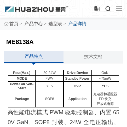
>
>
>
首页
产品中心
选型表
产品详情
ME8138A
产品特点
技术文档
Pout(Max.)
20-24W
Drive Device
GaN
MODE
PWM
Standby Power
<75mW
Power on Soft-
YES
OVP
YES
Start
充电器和适配器
Package
SOP8
Application
PD 快充
开放式电源
高性能电流模式 PWM 驱动控制器、内置 65
0V GaN、SOP8 封装、24W 全电压输出、