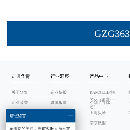
GZG3
走进华胄
行业洞察
产品中心
关于华胄
企业快报
RAMXEED/锐
芯达（原富士
企业荣誉
媒体报道
小华半导体
通）
发展历程
行业动态
上海贝岭
请您留言
组织架构
南京微盟
感谢您的关注，当前客服人员不在