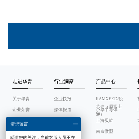
走进华胄
行业洞察
产品中心
关于华胄
企业快报
RAMXEED/锐
芯达（原富士
企业荣誉
媒体报道
小华半导体
通）
发展历程
行业动态
上海贝岭
请您留言
组织架构
南京微盟
感谢您的关注，当前客服人员不在