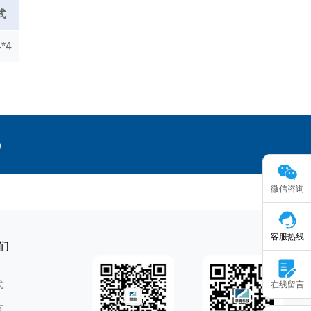
式
*4
微信咨询
客服热线
们
式
在线留言
言