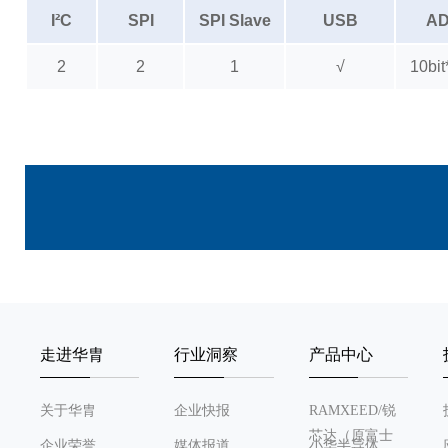
I²C
SPI
SPI Slave
USB
A
2
2
1
√
10bit
走进华胄
行业洞察
产品中心
关于华胄
企业快报
RAMXEED/锐
芯达（原富士
企业荣誉
媒体报道
小华半导体