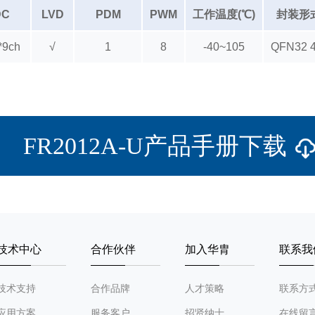
DC
LVD
PDM
PWM
工作温度(℃)
封装形
*9ch
√
1
8
-40~105
QFN32 4
FR2012A-U产品手册下载
技术中心
合作伙伴
加入华胄
联系我
技术支持
合作品牌
人才策略
联系方
应用方案
服务客户
招贤纳士
在线留