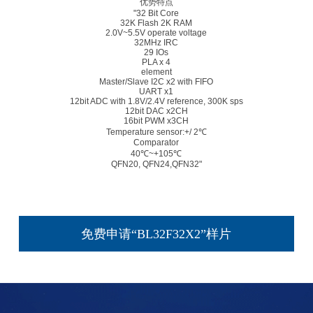
优势特点
"32 Bit Core
32K Flash 2K RAM
2.0V~5.5V operate voltage
32MHz IRC
29 IOs
PLA x 4
element
Master/Slave I2C x2 with FIFO
UART x1
12bit ADC with 1.8V/2.4V reference, 300K sps
12bit DAC x2CH
16bit PWM x3CH
Temperature sensor:+/ 2℃
Comparator
40℃~+105℃
QFN20, QFN24,QFN32"
免费申请“BL32F32X2”样片