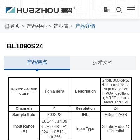
>
>
>
首页
产品中心
选型表
产品详情
BL1090S24
产品特点
技术文档
24bit, 800-SPS,
4-channel, delta
Device Archite
-sigma ADC wit
sigma delta
Description
cture
h PGA, oscillato
r, VREF, temp s
ensor and SPI
Channels
4
Resolution
24
Sample Rate
800SPS
INL
±45ppm/FSR
±6.144，±4.09
Input Range
6，±2.048，±1.
Single-Ended/D
Input Type
（V）
iffferential
024，±0.512，
±0.256