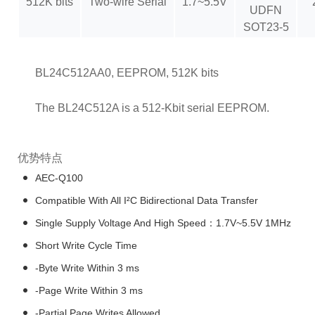
512K bits
Two-wire Serial
1.7~5.5V
UDFN
SOT23-5
BL24C512AA0, EEPROM, 512K bits
The BL24C512A is a 512-Kbit serial EEPROM.
优势特点
AEC-Q100
Compatible With All I²C Bidirectional Data Transfer
Single Supply Voltage And High Speed：1.7V~5.5V 1MHz
Short Write Cycle Time
-Byte Write Within 3 ms
-Page Write Within 3 ms
-Partial Page Writes Allowed