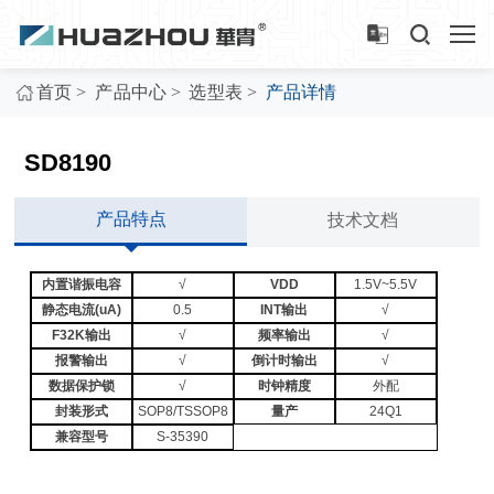
>
>
>
首页
产品中心
选型表
产品详情
SD8190
产品特点
技术文档
内置谐振电容
√
VDD
1.5V~5.5V
静态电流(uA)
0.5
INT输出
√
F32K输出
√
频率输出
√
报警输出
√
倒计时输出
√
数据保护锁
√
时钟精度
外配
封装形式
SOP8/TSSOP8
量产
24Q1
兼容型号
S-35390