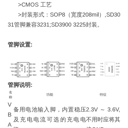
>CMOS 工艺
>封装形式：SOP8（宽度208mil）,SD30
31管脚兼容3231;SD3900 3225封装。
管脚设置:
管脚说明:
名
功能
特征
称
V
备用电池输入脚，内置稳压
2.3V～3.6V,
B
及充电电流可选的充电电
不用时应将其
A