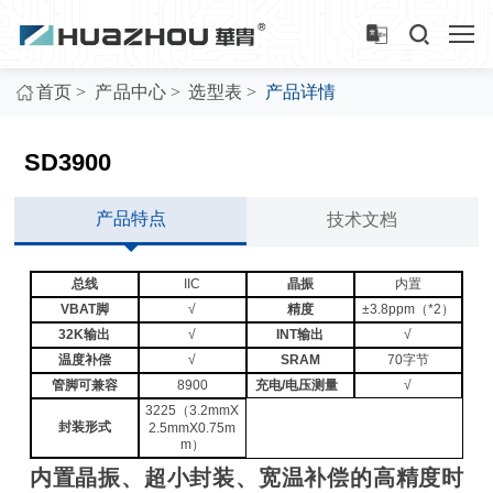
>
>
>
首页
产品中心
选型表
产品详情
SD3900
产品特点
技术文档
总线
IIC
晶振
内置
VBAT脚
√
精度
±3.8ppm（*2）
32K输出
√
INT输出
√
温度补偿
√
SRAM
70字节
管脚可兼容
8900
充电/电压测量
√
3225（3.2mmX
封装形式
2.5mmX0.75m
m）
内置晶振、超小封装、宽温补偿的高精度时