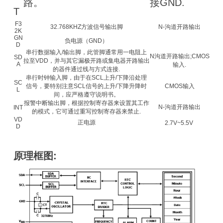
路。
接GND.
T
F3
32.768KHZ方波信号输出脚
N-沟道开路输出
2K
GN
负电源（GND）
D
串行数据输入/输出脚，此管脚通常用一电阻上
N沟道开路输出;CMOS
SD
拉至VDD，并与其它漏极开路或集电器开路输出
A
输入.
的器件通过线与方式连接.
串行时钟输入脚，由于在SCL上升/下降沿处理
SC
信号，要特别注意SCL信号的上升/下降升降时
CMOS输入
L
间，应严格遵守说明书。
报警中断输出脚，根据控制寄存器来设置其工作
N-沟道开路输出
INT
的模式，它可通过重写控制寄存器来禁止.
VD
正电源
2.7V~5.5V
D
原理框图: