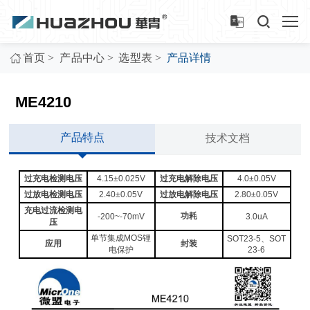
>
>
>
首页
产品中心
选型表
产品详情
ME4210
产品特点
技术文档
过充电检测电压
4.15±0.025V
过充电解除电压
4.0±0.05V
过放电检测电压
2.40±0.05V
过放电解除电压
2.80±0.05V
充电过流检测电
功耗
-200~-70mV
3.0uA
压
单节集成MOS锂
SOT23-5、SOT
应用
封装
电保护
23-6