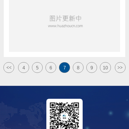
络(WLAN)芯片
<<
>>
4
5
6
7
8
9
10