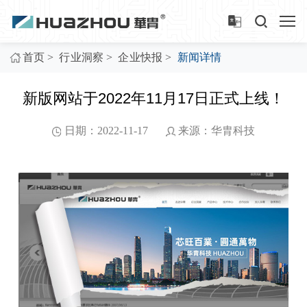
>
>
>
首页
行业洞察
企业快报
新闻详情
新版网站于2022年11月17日正式上线！
日期：2022-11-17
来源：华胄科技