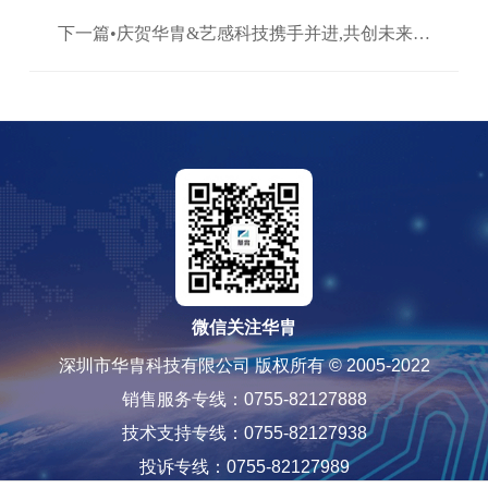
下一篇•庆贺华胄&艺感科技携手并进,共创未来辉
煌 >
微信关注华胄
深圳市华胄科技有限公司 版权所有 © 2005-2022
销售服务专线：0755-82127888
技术支持专线：0755-82127938
投诉专线：0755-82127989