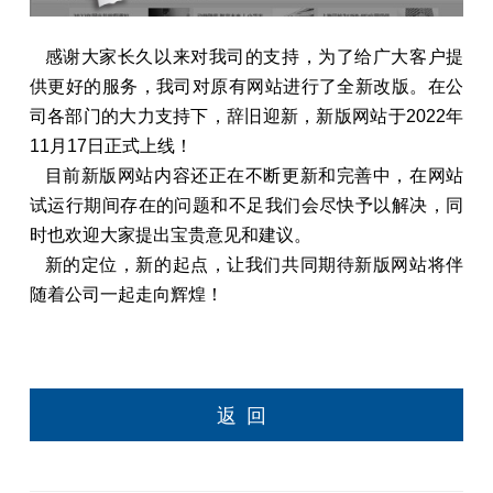
感谢大家长久以来对我司的支持，为了给广大客户提
供更好的服务，我司对原有网站进行了全新改版。在公
司各部门的大力支持下，辞旧迎新，新版网站于2022年
11月17日正式上线！
目前新版网站内容还正在不断更新和完善中，在网站
试运行期间存在的问题和不足我们会尽快予以解决，同
时也欢迎大家提出宝贵意见和建议。
新的定位，新的起点，让我们共同期待新版网站将伴
随着公司一起走向辉煌！
返回