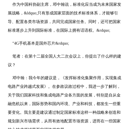
作为中国科协副主席，邓中翰说，标准化应当成为未来国家发
展战略，&ldquo;只有形成国家层面的技术标准体系，才能够引
导、配置各类市场资源，共同完成国家任务。同时，还可把国家
标准逐步上升到国际标准，在国际上拥有话语权。&rdquo;
“4G手机基本是国外芯片&rdquo;
笔者：在第十二届全国人大二次会议上，你提出了什么样的建
议？
邓中翰：我今年的建议是，《发挥标准化集聚作用，实现集成
电路产业跨越式发展》。在参政议政过程中，我进一步了解到，
关于我们国家科技和集成电路产业各方面的发展，特别是自从金
融危机以来，国际形势和国内环境、产业和科技，都发生一些重
要变化。我主要是建议通过制定国家标准这样一种战略来创造和
规划新兴市场需求，从而有效地配置市场资源，进而在一些国家