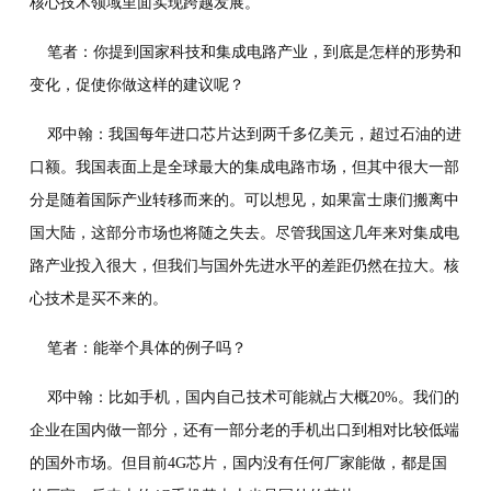
核心技术领域里面实现跨越发展。
笔者：你提到国家科技和集成电路产业，到底是怎样的形势和
变化，促使你做这样的建议呢？
邓中翰：我国每年进口芯片达到两千多亿美元，超过石油的进
口额。我国表面上是全球最大的集成电路市场，但其中很大一部
分是随着国际产业转移而来的。可以想见，如果富士康们搬离中
国大陆，这部分市场也将随之失去。尽管我国这几年来对集成电
路产业投入很大，但我们与国外先进水平的差距仍然在拉大。核
心技术是买不来的。
笔者：能举个具体的例子吗？
邓中翰：比如手机，国内自己技术可能就占大概20%。我们的
企业在国内做一部分，还有一部分老的手机出口到相对比较低端
的国外市场。但目前4G芯片，国内没有任何厂家能做，都是国