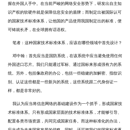
握在外国人手中。在当前严峻的网络安全形势下，研发出自主知
识产权的软硬件就是保障信息安全的盾牌；而制定出被国际认可
的国家技术标准体系，让他国的产品使用我国制定出的标准，便
可铸就长矛，在全球拥有话语权。
笔者：这种国家技术标准体系，应该在哪些领域中首先设计？
邓中翰：首先应当是国防系统，在该系统中应当避免使用任何
外国进口芯片。我们只能通过军标、通过国标来形成强有力的系
统。另外，包括像政府的办公，包括一些稳健的加解密、指纹识
别、认证这些都是一些新兴的系统，这些系统跟二代身份证一
样，都是非常好的。
我认为应当将信息网络的基础建设作为一个抓手，形成国家技
术标准体系。只有形成国家层面的技术标准体系，才能够引导、
配置各类市场资源，共同完成国家任务。而这种标准化的办法，
应当成为未来国家发展的战略。同时，还可把我们的国家标准逐