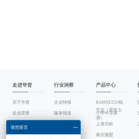
2010-
走进华胄
行业洞察
产品中心
关于华胄
企业快报
RAMXEED/锐
芯达（原富士
企业荣誉
媒体报道
小华半导体
通）
发展历程
行业动态
上海贝岭
请您留言
组织架构
南京微盟