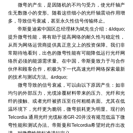
微弯的产生，是因随机的不均匀受力，使光纤轴产
生无数微小的变形。随着这些细小的光纤轴震动作用增
多，导致信号衰减，甚至永久性信号传输终止。
帝斯曼迪索中国区总经理林为斌先生介绍：&ldquo;
提升微弯性能，将有助于提高网络的耐久性与稳定性，
从而为网络运营商提供真正意义上的投资保障。我们非
常期待地看到，出色的微弯性能有可能降低运行光纤网
络所必须的能源需求量。在中国，帝斯曼致力于与合作
伙伴和顾客合作，积极为下一代高速光纤网络探索最新
的技术与测试方法。&rdquo;
微弯导致的信号衰减，可以由以下原因产生：如非
均匀的外部压力，光缆涂覆材料带来的压力、光纤和光
纤的接触、或者光纤被挤压至任何粗糙表面。尤其在低
温环境下，光纤更为脆弱，微弯损耗更为明显。现行的
Telcordia 通用光纤光缆标准GR-20并没有规范低温下微
弯性能和测试办法。帝斯曼和Telcordia希望对此作出改