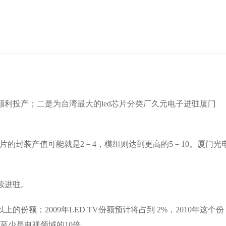
利投产；二是为台湾最大的led芯片分类厂久元电子进驻厦门
的封装产值可能就是2－4，模组则达到更高的5－10。厦门光
续进驻。
额；2009年LED TV份额预计将占到 2%，2010年这个份
场至少是电视领域的10倍。