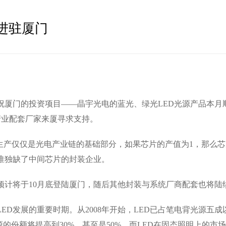
进驻厦门
门的投资项目——晶宇光电的蓝光、绿光LED光源产品本月顺
光电产业配套厂家来厦寻求支持。
仅仅是光电产业链的基础部分，如果芯片的产值为1，那么芯片
惟独缺了中间芯片的封装企业。
计将于10月底登陆厦门，随后其他封装与系统厂商配套也将陆
展的重要时期。从2008年开始，LED已占笔电背光源五成以上的份
的份额将提高到30%，甚至是50%。而LED在固态照明上的市