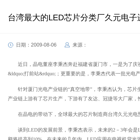
台湾最大的LED芯片分类厂久元电子
日期：2009-08-06
来源：
近日，晶电董座李秉杰奔赴福建省厦门市，一是为了庆祝厦
&ldquo;打前站&rdquo;；更重要的是，李秉杰代表一批
针对厦门光电产业链的“真空地带”，李秉杰认为，芯片生产
产业链上游有了芯片生产，下游有了友达、冠捷等大厂家，
在晶电的带动下，全球最大的芯片制造商台湾久元光电预
谈到LED的发展前景，李秉杰表示，未来的2－3年会是LED发
额将提高到10%。在未来的几年内，LED应用在电视机背光源