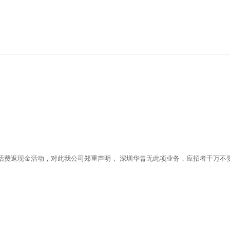
返现金活动，对此我公司郑重声明， 深圳华胄无此项业务，应招者千万不要