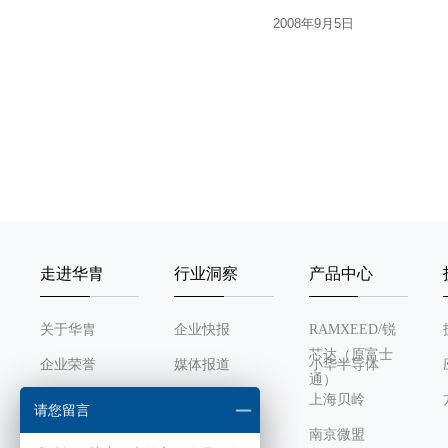
2008年9月5日
走进华胄
行业洞察
产品中心
关于华胄
企业快报
RAMXEED/锐
芯达（原富士
企业荣誉
媒体报道
小华半导体
通）
发展历程
行业动态
上海贝岭
请您留言
组织架构
南京微盟