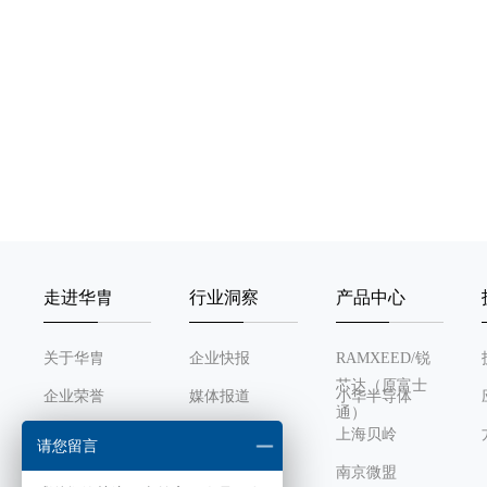
走进华胄
行业洞察
产品中心
关于华胄
企业快报
RAMXEED/锐
芯达（原富士
企业荣誉
媒体报道
小华半导体
通）
发展历程
行业动态
上海贝岭
请您留言
组织架构
南京微盟