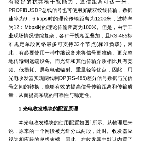
有较好的抗共模干扰能力，通信距离可达千米。
PROFIBUSDP总线信号也可使用屏蔽双绞线传输，数据
速率为9．6 kbps时的理论传输距离为1200米，波特率
为12：Mbps时的理论传输距离为100米。但是，由于工
业现场情况错综复杂，各种干扰相互叠加，且RS-485标
准规定单段网络最多可支持32个节点(标准负载)，因
此，有必要使用一种中继设备来将信号更准确、更完整
地传输到远端设备。而光纤和其他传输介质相比具有宽
频、低损耗、屏蔽电磁辐射、重量轻等优点，因此，用
光电收发器实现两线制DP(RS-485)差分信号数据与光信
号之间的转换，能够有效的提高信号传输距离和传输质
量，从而提高系统的可靠性与稳定性。
1 光电收发模块的配置原理
本光电收发模块的使用配置如图1所示。从物理层来
说，原来的一个网段被光纤分成两段，此时。收发器应
视为相应段的总线末端，因此，在收发器中默认内置了