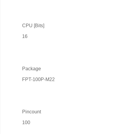
CPU [Bits]
16
Package
FPT-100P-M22
Pincount
100