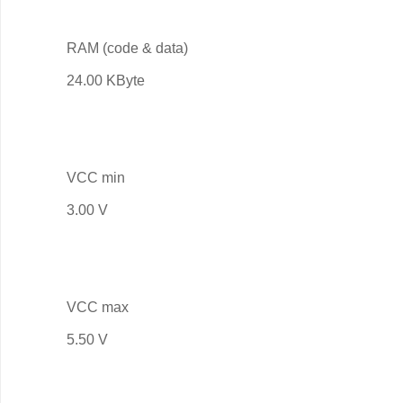
RAM (code & data)
24.00 KByte
VCC min
3.00 V
VCC max
5.50 V