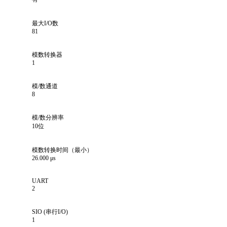
最大I/O数
81
模数转换器
1
模/数通道
8
模/数分辨率
10位
模数转换时间（最小）
26.000 μs
UART
2
SIO (串行I/O)
1