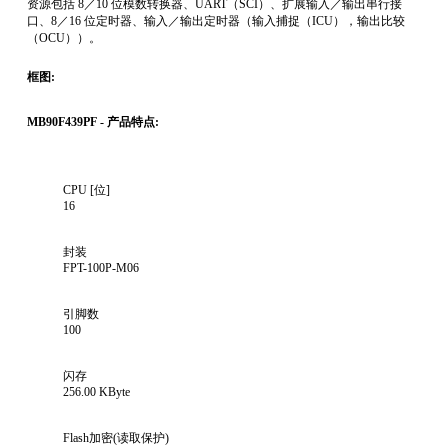
资源包括 8／10 位模数转换器、UART（SCI）、扩展输入／输出串行接
口、8／16 位定时器、输入／输出定时器（输入捕捉（ICU），输出比较
（OCU））。
框图:
MB90F439PF - 产品特点:
CPU [位]
16
封装
FPT-100P-M06
引脚数
100
闪存
256.00 KByte
Flash加密(读取保护)