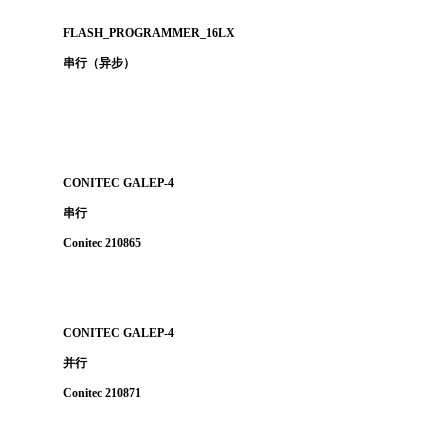
FLASH_PROGRAMMER_16LX
串行（异步）
CONITEC GALEP-4
串行
Conitec 210865
CONITEC GALEP-4
并行
Conitec 210871