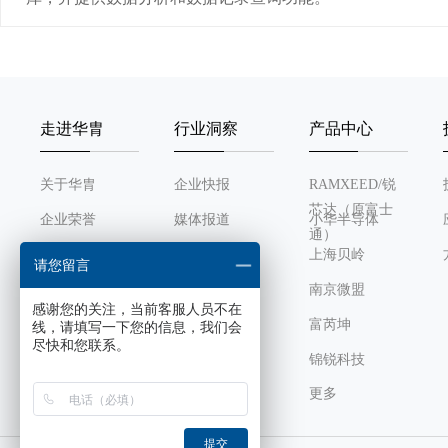
走进华胄
行业洞察
产品中心
关于华胄
企业快报
RAMXEED/锐
芯达（原富士
企业荣誉
媒体报道
小华半导体
通）
发展历程
行业动态
上海贝岭
请您留言
组织架构
南京微盟
感谢您的关注，当前客服人员不在
企业文化
富芮坤
线，请填写一下您的信息，我们会
尽快和您联系。
锦锐科技
更多
芯感智
风华高科
提交