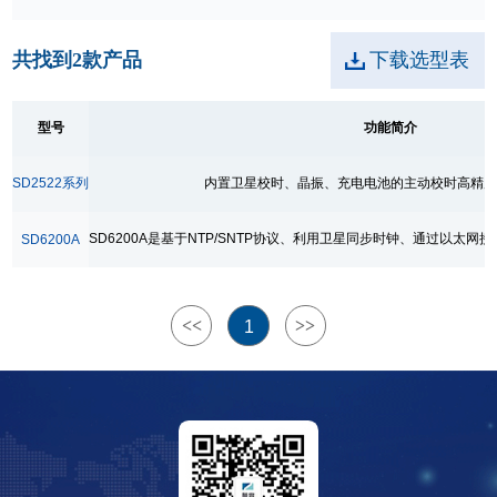
实时时钟精度
共找到
2
款产品
下载选型表
同步精度200ns
校时误差1ms
型号
功能简介
外形 /封装
SD2522系列
内置卫星校时、晶振、充电电池的主动校时高精
1U
DIP24
SD6200A是基于NTP/SNTP协议、利用卫星同步时钟、通过以太
SD6200A
<<
>>
1