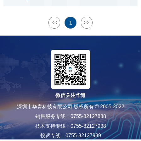
ADC
1
<<
>>
1
11*12bit
15*12bit
Max frequency (MHz)
33
TL431,FB
1
FB
微信关注华胄
DMA
深圳市华胄科技有限公司 版权所有 © 2005-2022
Y
销售服务专线：0755-82127888
技术支持专线：0755-82127938
LSCSA
投诉专线：0755-82127989
1