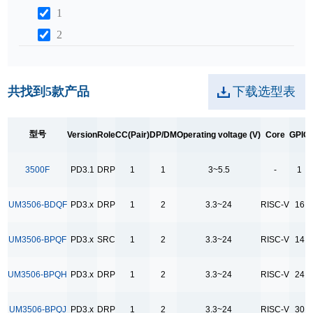
1
2
Operating voltage (V)
3.3~24
共找到
5
款产品
下载选型表
3~5.5
型号
Version
Role
CC(Pair)
DP/DM
Operating voltage (V)
Core
GPIO
Core
RISC-V
3500F
PD3.1
DRP
1
1
3~5.5
-
1
GPIO
UM3506-BDQF
PD3.x
DRP
1
2
3.3~24
RISC-V
16
1
14
UM3506-BPQF
PD3.x
SRC
1
2
3.3~24
RISC-V
14
16
UM3506-BPQH
PD3.x
DRP
1
2
3.3~24
RISC-V
24
24
30
UM3506-BPQJ
PD3.x
DRP
1
2
3.3~24
RISC-V
30