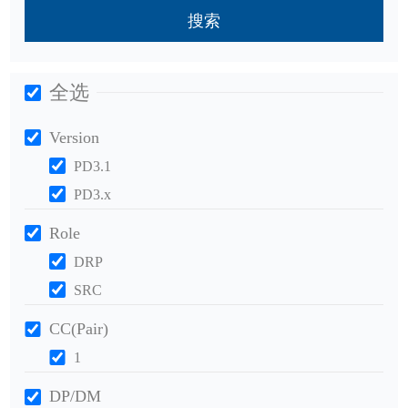
搜索
全选
Version
PD3.1
PD3.x
Role
DRP
SRC
CC(Pair)
1
DP/DM