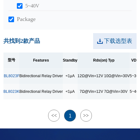
5~40V
Package
SOP8
SOT23-6
共找到
2
款产品
下载选型表
Application
型号
Features
Standby
Rds(on) Typ
VDD
充电桩
智能电表
BL8023F
Bidirectional Relay Driver
<1μA
12Ω@Vin=12V 10Ω@Vin=30V
5~36
BL8023K
Bidirectional Relay Driver
<1μA
7Ω@Vin=12V 7Ω@Vin=30V
5~40
<<
>>
1