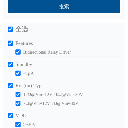
搜索
全选
Features
Bidirectional Relay Driver
Standby
<1μA
Rds(on) Typ
12Ω@Vin=12V 10Ω@Vin=30V
7Ω@Vin=12V 7Ω@Vin=30V
VDD
5~36V