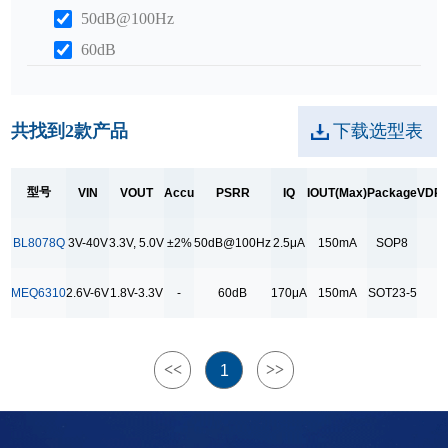
50dB@100Hz
60dB
IQ
170μA
共找到
2
款产品
下载选型表
2.5μA
型号
VIN
VOUT
Accu
PSRR
IQ
IOUT(Max)
Package
VDR
IOUT(Max)
150mA
BL8078Q
3V-40V
3.3V, 5.0V
±2%
50dB@100Hz
2.5μA
150mA
SOP8
Package
MEQ6310
2.6V-6V
1.8V-3.3V
-
60dB
170μA
150mA
SOT23-5
SOP8
SOT23-5
<<
>>
1
VDROPOUT@100mA
45mV