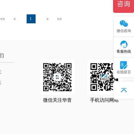
1
<<
<
>
>>
微信咨询
客服热线
们
式
在线留言
言
微信关注华胄
手机访问网站