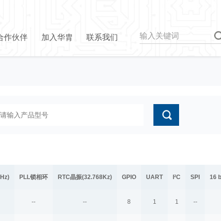
合作伙伴
加入华胄
联系我们
Hz)
PLL锁相环
RTC晶振(32.768Kz)
GPIO
UART
I²C
SPI
16 
--
--
8
1
1
--