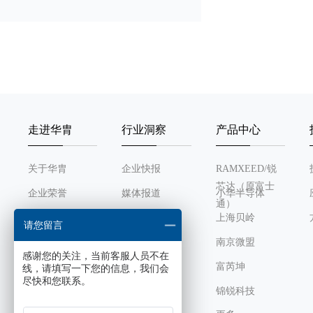
16 bit PWM
12 bit ADC
触摸按键(TOUCH KEY)
走进华胄
行业洞察
产品中心
运算放大器
关于华胄
企业快报
RAMXEED/锐
模拟比较器
芯达（原富士
企业荣誉
媒体报道
小华半导体
通）
乘除法器
发展历程
行业动态
上海贝岭
请您留言
组织架构
南京微盟
直流电机控制模块
感谢您的关注，当前客服人员不在
企业文化
富芮坤
线，请填写一下您的信息，我们会
尽快和您联系。
LCD驱动(com x segm)
锦锐科技