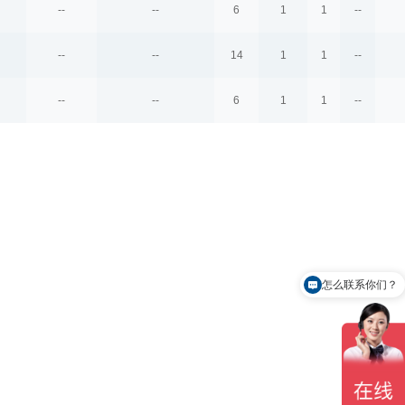
--
--
6
1
1
--
--
--
14
1
1
--
--
--
6
1
1
--
怎么联系你们？