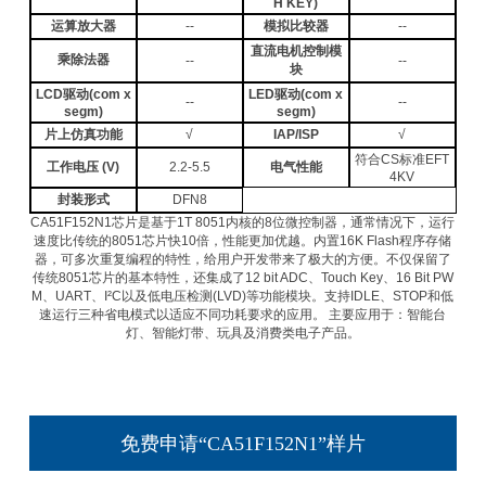
H KEY)
运算放大器
--
模拟比较器
--
直流电机控制模
乘除法器
--
--
块
LCD驱动(com x
LED驱动(com x
--
--
segm)
segm)
片上仿真功能
√
IAP/ISP
√
符合CS标准EFT
工作电压 (V)
2.2-5.5
电气性能
4KV
封装形式
DFN8
CA51F152N1芯片是基于1T 8051内核的8位微控制器，通常情况下，运行
速度比传统的8051芯片快10倍，性能更加优越。内置16K Flash程序存储
器，可多次重复编程的特性，给用户开发带来了极大的方便。不仅保留了
传统8051芯片的基本特性，还集成了12 bit ADC、Touch Key、16 Bit PW
M、UART、I²C以及低电压检测(LVD)等功能模块。支持IDLE、STOP和低
速运行三种省电模式以适应不同功耗要求的应用。 主要应用于：智能台
灯、智能灯带、玩具及消费类电子产品。
免费申请“CA51F152N1”样片