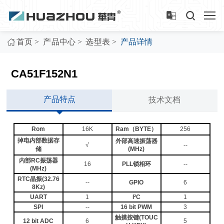
>
>
>
首页
产品中心
选型表
产品详情
CA51F152N1
产品特点
技术文档
Rom
16K
Ram（BYTE）
256
掉电内部数据存
外部高速振荡器
√
--
储
(MHz)
内部RC振荡器
16
PLL锁相环
--
(MHz)
RTC晶振(32.76
--
GPIO
6
8Kz)
UART
1
I²C
1
SPI
--
16 bit PWM
3
触摸按键(TOUC
12 bit ADC
6
5