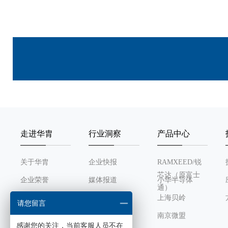
走进华胄
行业洞察
产品中心
关于华胄
企业快报
RAMXEED/锐
芯达（原富士
企业荣誉
媒体报道
小华半导体
通）
发展历程
行业动态
上海贝岭
请您留言
组织架构
南京微盟
感谢您的关注，当前客服人员不在