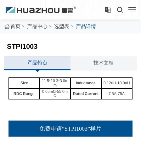
>
>
>
首页
产品中心
选型表
产品详情
STPI1003
产品特点
技术文档
11.5*10.3*3.0m
Size
Inductance
0.12uH-10.0uH
m
0.65mΩ-55.0m
RDC Range
Rated Current
7.5A-75A
Ω
免费申请“STPI1003”样片