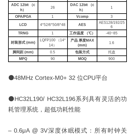
ADC 12bit （c
DAC 12bit （c
26
1
h）
h）
OPA/PGA
1
Vcomp
3
AES128/192/25
LCD
4*52/6*50/8*48
AES
6
TRNG
1
工作温度 （℃）
-40~85
LQFP100 （14*
产品 厚度MAX
封装形式 (mm)
1.6
14）
(mm)
脚间距 (mm)
0.5
包装方式
托盘
MPQ
90
MOQ
900
⚫48MHz Cortex-M0+ 32 位CPU平台
⚫HC32L190/ HC32L196系列具有灵活的功
耗管理系统，超低功耗性能
– 0.6μA @ 3V深度休眠模式：所有时钟关