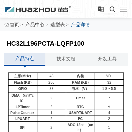
>
>
>
首页
产品中心
选型表
产品详情
HC32L196PCTA-LQFP100
产品特点
技术文档
开发工具
主频(MHz)
48
内核
M0+
Flash (KB)
256
RAM (KB)
32
GPIO
88
电压 （V）
1.8 ~ 5.5
DMA （unit*c
2
Timer
7
h）
LPTimer
2
RTC
√
Pulse Counter
1
USART/UART
4
LPUART
2
I²C
2
ADC 12bit （un
SPI
2
1
it）