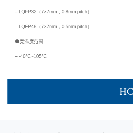
– LQFP32（7×7mm，0.8mm pitch）
– LQFP48（7×7mm，0.5mm pitch）
⚫宽温度范围
– -40°C~105°C
H