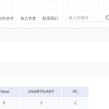
合作伙伴
加入华胄
联系我们
Timer
USART/UART
I²C
8
3
1