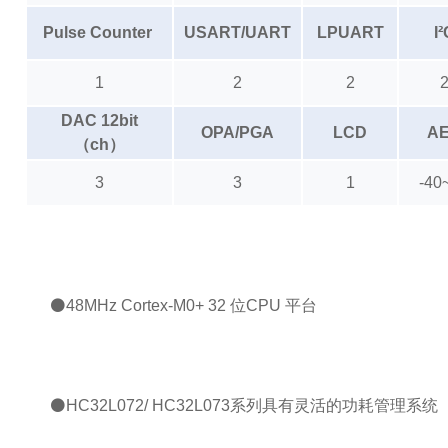
Pulse Counter
USART/UART
LPUART
I²
1
2
2
DAC 12bit
OPA/PGA
LCD
A
（ch）
3
3
1
-40
⚫48MHz Cortex-M0+ 32 位CPU 平台
⚫HC32L072/ HC32L073系列具有灵活的功耗管理系统