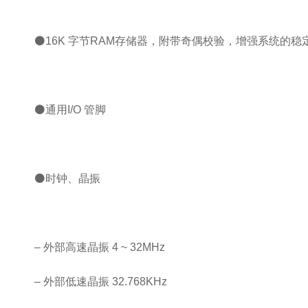
⚫16K 字节RAM存储器，附带奇偶校验，增强系统的稳
⚫通用I/O 管脚
⚫时钟、晶振
– 外部高速晶振 4 ~ 32MHz
– 外部低速晶振 32.768KHz