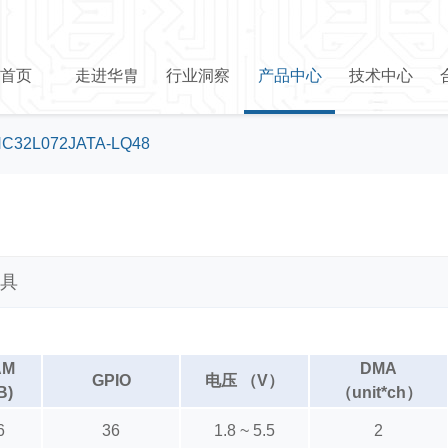
首页
走进华胄
行业洞察
产品中心
技术中心
C32L072JATA-LQ48
具
AM
DMA
GPIO
电压 （V）
B)
（unit*ch）
6
36
1.8 ~ 5.5
2