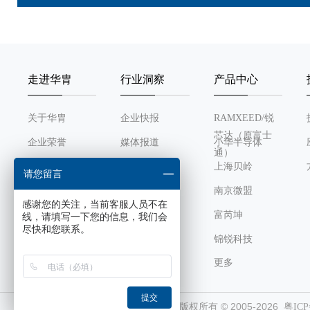
走进华胄
行业洞察
产品中心
关于华胄
企业快报
RAMXEED/锐
芯达（原富士
企业荣誉
媒体报道
小华半导体
通）
发展历程
行业动态
上海贝岭
请您留言
组织架构
南京微盟
感谢您的关注，当前客服人员不在
企业文化
富芮坤
线，请填写一下您的信息，我们会
尽快和您联系。
锦锐科技
更多
芯感智
风华高科
提交
深圳市华胄科技有限公司 版权所有 © 2005-2026
粤ICP