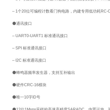
– 1个20位可编程计数看门狗电路，内建专用低功耗RC-
⚫通讯接口
– UART0-UART1 标准通讯接口
– SPI 标准通讯接口
– I2C 标准通讯接口
⚫蜂鸣器频率发生器，支持互补输出
⚫硬件CRC-16模块
⚫唯一10字ID号
⚫12位1Msps采样的高速高精度SARADC，内置运放