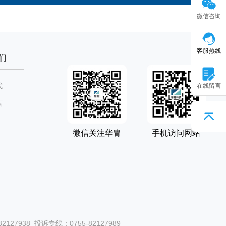
微信咨询
客服热线
们
式
在线留言
言
微信关注华胄
手机访问网站
127938 投诉专线：0755-82127989