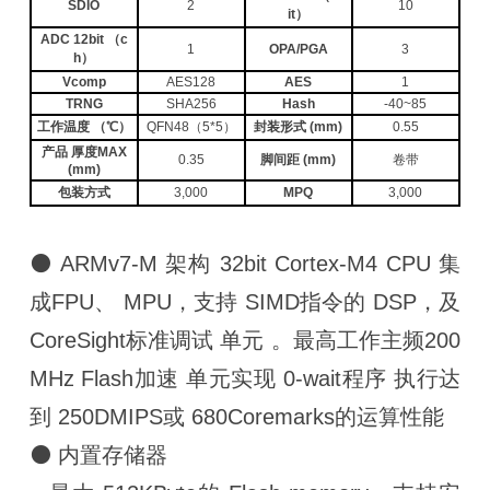
SDIO
2
10
it）
ADC 12bit （c
1
OPA/PGA
3
h）
Vcomp
AES128
AES
1
TRNG
SHA256
Hash
-40~85
工作温度 （℃）
QFN48（5*5）
封装形式 (mm)
0.55
产品 厚度MAX
0.35
脚间距 (mm)
卷带
(mm)
包装方式
3,000
MPQ
3,000
⚫ ARMv7-M 架构 32bit Cortex-M4 CPU 集
成FPU、 MPU，支持 SIMD指令的 DSP，及
CoreSight标准调试 单元 。最高工作主频200
MHz Flash加速 单元实现 0-wait程序 执行达
到 250DMIPS或 680Coremarks的运算性能
⚫ 内置存储器