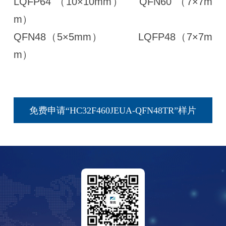
LQFP64 （10×10mm） QFN60 （7×7m
m）
QFN48（5×5mm） LQFP48（7×7m
m）
免费申请“HC32F460JEUA-QFN48TR”样片