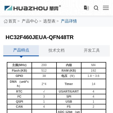
>
>
>
首页
产品中心
选型表
产品详情
HC32F460JEUA-QFN48TR
产品特点
技术文档
开发工具
主频(MHz)
200
内核
M4
Flash (KB)
512
RAM (KB)
192
GPIO
38
电压 （V）
1.8 ~ 3.6
DMA （unit*c
2*4
Timer
14
h）
RTC
√
USART/UART
4
I²C
3
SPI
4
QSPI
1
USB
1
CAN
4
I²S
2
ADC 12bit （un